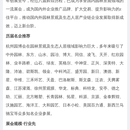
年创展至今，经过八届辉煌历程，已成为享誉国内园林景观领域的
一流展会，成为国内外企业推广品牌、扩大交易、提升影响力的z
佳平台，推动国内外园林景观及生态人居产业链企业发展取得新成
效，迈上新台阶。
历届名企推荐
杭州园博会在园林景观及生态人居领域影响力巨大，多年来吸引了
中外园林、东方、山水、园冶、博大、同信、凌飞、天开、红欣园
林、业丰路桥、山石、绿友、英格尔、中神亚、正兴、深美特、大
隆、沛迪、碧斯凯、领金、中科鸿正、盛芳园、新日、澳德、新
星、华维、三禾环艺、天盈、巴洛耐斯、斯文森、泛农、天腾雾
森、江苏灌溉、徐州景观膜、华龙、标典、科特龙、安亭、德之
助、汇丽、北方雕塑、长青园林、拓星、科源、京源、金泰辉煌、
沃施园艺、海洋王、大和园艺、日本小松、美国百力通、新西兰马
驰宝等众多知名企业参展。
展会规模·行业先