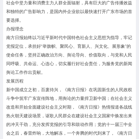
社会中坚力量和消费主力人群全面辐射，具有巨大的广告传播效益
和独特的广告影响力，是国内外企业欲以最快速打开广东市场的首
要选择。
办报理念
南方日报始终以习近平新时代中国特色社会主义思想为指导，牢记
党报定位，承担好“举旗帜、聚民心、育新人、兴文化、展形象”的
使命任务，坚持正确政治方向、舆论导向、价值取向，与党和人民
同呼吸、共命运、心连心，切实履行好社会责任，为服务党的新闻
舆论工作作出贡献。
发展历程
新中国成立之初，百废待兴，《南方日报》在巩固新生的人民政权
斗争中筑牢广东宣传阵地，用舆论的力量捍卫新中国；在社会主义
改造和开始全面建设社会主义时期，《南方日报》热情报道各战线
热火朝天建设场景，讴歌人民群众在建设社会主义国家中焕发出来
的冲天干劲，充分发挥党报的引导和鼓动作用；党的十一届三中全
会之后，春雷炸响，大地解冻，一个奔腾的时代到来了，《南方日