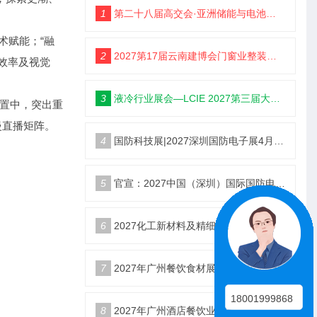
1
第二十八届高交会·亚洲储能与电池工业展
术赋能；“融
2
2027第17届云南建博会门窗业整装定制智能家居卫浴建材展会
效率及视觉
3
液冷行业展会—LCIE 2027第三届大湾区国际液冷产业大会暨展览会（深圳）
设置中，突出重
慢直播矩阵。
4
国防科技展|2027深圳国防电子展4月9日启幕
5
官宣：2027中国（深圳）国际国防电子博览会
6
2027化工新材料及精细化工大会暨展览会定档苏州
7
2027年广州餐饮食材展会5月20日召开
18001999868
8
2027年广州酒店餐饮业博览会|广州餐博会