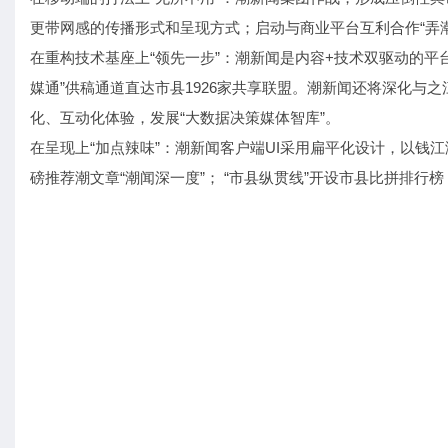
更带网感的传播形式和呈现方式；启动与商业平台互利合作“弄潮
在重构技术基座上“领先一步”：潮新闻是内容+技术双驱动的平台，
媒通”供稿通道直达市县1926家共享联盟。潮新闻还将深化
化、互动化体验，发展“大数据决策媒体智库”。
在呈现上“加点辣味”：潮新闻客户端UI采用扁平化设计，以
磅推荐潮文章“潮闻深一度”； “市县纵贯线”开设市县比拼排行