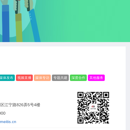
媒体发布
视频直播
媒体专访
专题共建
深度合作
其他服务
区江宁路826弄5号4楼
000
meitis.cn