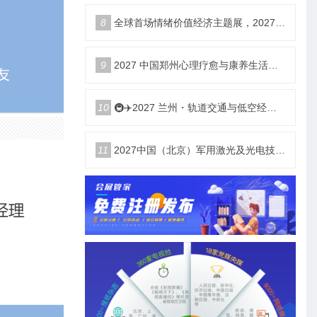
8
全球首场情绪价值经济主题展，2027郑州国际情绪价值经济博览会
9
2027 中国郑州心理疗愈与康养生活产业博览会
10
🚇✈️2027 兰州・轨道交通与低空经济展览会即将启幕！
11
2027中国（北京）军用激光及光电技术展览会