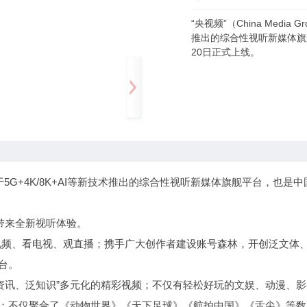
“央视频”（China Media
推出的综合性视听新媒体旗舰
20日正式上线。
电视总台基于5G+4K/8K+AI等新技术推出的综合性视听新媒体旗舰平台，也
户带来全新视听体验。
视频、看电视、观直播；携手广大创作者建设账号森林，开创泛文体
台。
资讯、泛知识”多元化的精彩视频；不仅有轻松好玩的文娱、动漫、
频；不仅聚合了《动物世界》《天下足球》《航拍中国》《舌尖》等