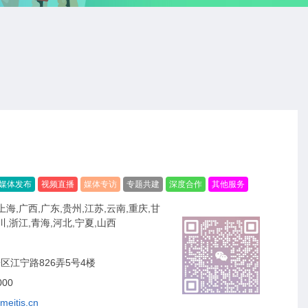
媒体发布
视频直播
媒体专访
专题共建
深度合作
其他服务
上海,广西,广东,贵州,江苏,云南,重庆,甘
川,浙江,青海,河北,宁夏,山西
区江宁路826弄5号4楼
000
meitis.cn