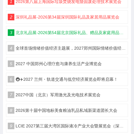
1
2026第八届上海国际垃圾焚烧发电暨固废处理技术展览会
2
深圳礼品展-2026第34届深圳国际礼品及家居用品展览会
3
北京礼品展-2026第54届北京国际礼品、赠品及家庭用品展览会
4
全球首场情绪价值经济主题展，2027郑州国际情绪价值经济博览会
5
2027 中国郑州心理疗愈与康养生活产业博览会
6
🚇✈️2027 兰州・轨道交通与低空经济展览会即将启幕！
7
2027中国（北京）军用激光及光电技术展览会
8
2026第十届中国地标美食粮油乳品私域新渠道团长大会
9
LCIE 2027第三届大湾区国际液冷产业大会暨展览会（深圳）