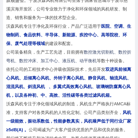
旗舰盛会。
宁波沃森风机有限公司坐落于国家智慧城市宁波市慈
溪滨海开发区，公司专业致力于净化和环保领域的风机研发、制
造、销售和服务为一体的技术型企业。
沃森风机专注于净化及环保行业，产品广泛适用于
医院、空调、生
物制药、食品饮料、半导体、新能源、疾控中心、高等院校、环
保、废气处理等领域
的建设和配套。
公司装备精良，生产工艺先进，目前拥有
数控激光切割机、数控折
弯机、数控冲床、加工中心、液压机、动平衡机
等数十种设备。
依托公司的工程技术中心并吸收国际技术，先后开发
双进风前倾离
心风机、后倾离心风机、外转子离心风机、静音风机、轴流风机、
混流风机、
斜流风机
、多翼式高效离心风机、玻璃钢防腐离心风
机，以及各种初、中、高效、活性碳等各类过滤风机箱。
沃森风机专注于净化领域风机的制造，风机生产严格执行AMCA标
准，支持客户对各类风机的人性化定制。公司产品类别齐全，
风机
一级能效，振动系数低，性能参数真实，风机噪声低于同行业厂家
≥5dB(A) 。
公司竭诚为广大客户提供优质的产品和优良的服务。